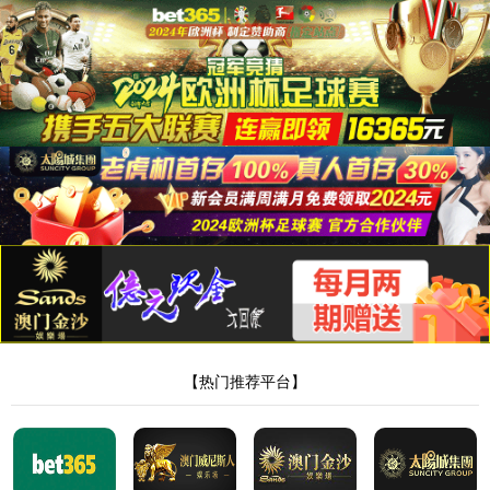
1671金沙城线路检测
首
1671金沙城线路检
新闻动
页
测
态